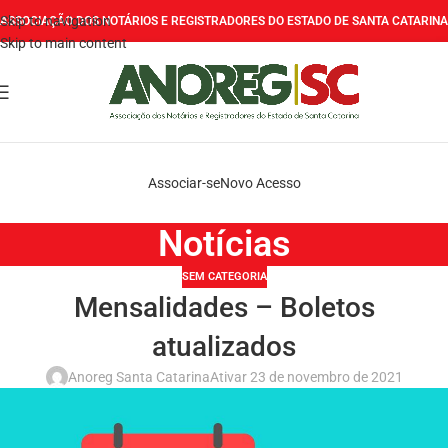
Skip to navigation
ASSOCIAÇÃO DOS NOTÁRIOS E REGISTRADORES DO ESTADO DE SANTA CATARINA
Skip to main content
Associar-se
Novo Acesso
Notícias
SEM CATEGORIA
Mensalidades – Boletos
atualizados
Anoreg Santa Catarina
Ativar 23 de novembro de 2021