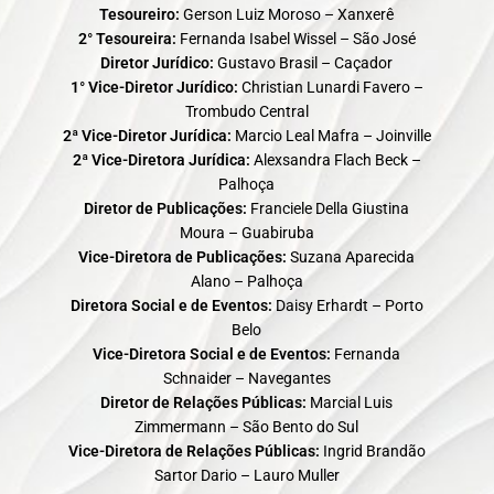
Tesoureiro:
Gerson Luiz Moroso – Xanxerê
2° Tesoureira:
Fernanda Isabel Wissel – São José
Diretor Jurídico:
Gustavo Brasil – Caçador
1° Vice-Diretor Jurídico:
Christian Lunardi Favero –
Trombudo Central
2ª Vice-Diretor Jurídica:
Marcio Leal Mafra – Joinville
2ª Vice-Diretora Jurídica:
Alexsandra Flach Beck –
Palhoça
Diretor de Publicações:
Franciele Della Giustina
Moura – Guabiruba
Vice-Diretora de Publicações:
Suzana Aparecida
Alano – Palhoça
Diretora Social e de Eventos:
Daisy Erhardt – Porto
Belo
Vice-Diretora Social e de Eventos:
Fernanda
Schnaider – Navegantes
Diretor de Relações Públicas:
Marcial Luis
Zimmermann – São Bento do Sul
Vice-Diretora de Relações Públicas:
Ingrid Brandão
Sartor Dario – Lauro Muller