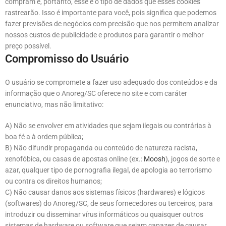
compram e, portanto, esse é o tipo de dados que esses cookies
rastrearão. Isso é importante para você, pois significa que podemos
fazer previsões de negócios com precisão que nos permitem analizar
nossos custos de publicidade e produtos para garantir o melhor
preço possível.
Compromisso do Usuário
O usuário se compromete a fazer uso adequado dos conteúdos e da
informação que o Anoreg/SC oferece no site e com caráter
enunciativo, mas não limitativo:
A) Não se envolver em atividades que sejam ilegais ou contrárias à
boa fé a à ordem pública;
B) Não difundir propaganda ou conteúdo de natureza racista,
xenofóbica, ou casas de apostas online (ex.:
Moosh
), jogos de sorte e
azar, qualquer tipo de pornografia ilegal, de apologia ao terrorismo
ou contra os direitos humanos;
C) Não causar danos aos sistemas físicos (hardwares) e lógicos
(softwares) do Anoreg/SC, de seus fornecedores ou terceiros, para
introduzir ou disseminar vírus informáticos ou quaisquer outros
sistemas de hardware ou software que sejam capazes de causar