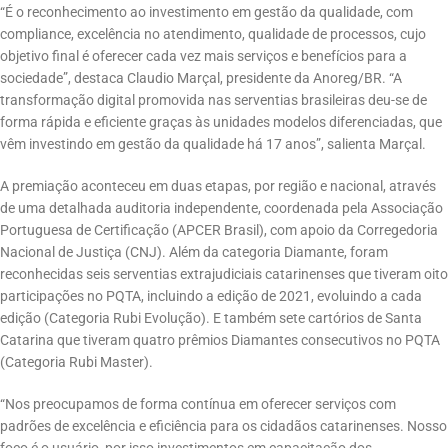
“É o reconhecimento ao investimento em gestão da qualidade, com
compliance, excelência no atendimento, qualidade de processos, cujo
objetivo final é oferecer cada vez mais serviços e benefícios para a
sociedade”, destaca Claudio Marçal, presidente da Anoreg/BR. “A
transformação digital promovida nas serventias brasileiras deu-se de
forma rápida e eficiente graças às unidades modelos diferenciadas, que
vêm investindo em gestão da qualidade há 17 anos”, salienta Marçal.
A premiação aconteceu em duas etapas, por região e nacional, através
de uma detalhada auditoria independente, coordenada pela Associação
Portuguesa de Certificação (APCER Brasil), com apoio da Corregedoria
Nacional de Justiça (CNJ). Além da categoria Diamante, foram
reconhecidas seis serventias extrajudiciais catarinenses que tiveram oito
participações no PQTA, incluindo a edição de 2021, evoluindo a cada
edição (Categoria Rubi Evolução). E também sete cartórios de Santa
Catarina que tiveram quatro prêmios Diamantes consecutivos no PQTA
(Categoria Rubi Master).
“Nos preocupamos de forma contínua em oferecer serviços com
padrões de excelência e eficiência para os cidadãos catarinenses. Nosso
foco é o usuário, por isso investimentos em capacitação dos