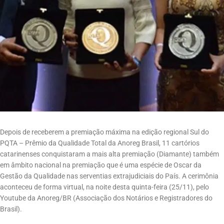
Depois de receberem a premiação máxima na edição regional Sul do
PQTA – Prêmio da Qualidade Total da Anoreg Brasil, 11 cartórios
catarinenses conquistaram a mais alta premiação (Diamante) também
em âmbito nacional na premiação que é uma espécie de Oscar da
Gestão da Qualidade nas serventias extrajudiciais do País. A cerimônia
aconteceu de forma virtual, na noite desta quinta-feira (25/11), pelo
Youtube da Anoreg/BR (Associação dos Notários e Registradores do
Brasil).