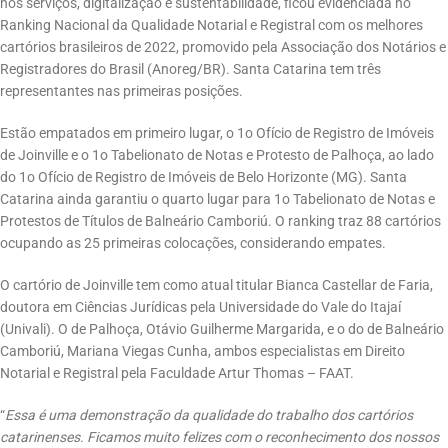
nos serviços, digitalização e sustentabilidade, ficou evidenciada no
Ranking Nacional da Qualidade Notarial e Registral com os melhores
cartórios brasileiros de 2022, promovido pela Associação dos Notários e
Registradores do Brasil (Anoreg/BR). Santa Catarina tem três
representantes nas primeiras posições.
Estão empatados em primeiro lugar, o 1o Ofício de Registro de Imóveis
de Joinville e o 1o Tabelionato de Notas e Protesto de Palhoça, ao lado
do 1o Ofício de Registro de Imóveis de Belo Horizonte (MG). Santa
Catarina ainda garantiu o quarto lugar para 1o Tabelionato de Notas e
Protestos de Títulos de Balneário Camboriú. O ranking traz 88 cartórios
ocupando as 25 primeiras colocações, considerando empates.
O cartório de Joinville tem como atual titular Bianca Castellar de Faria,
doutora em Ciências Jurídicas pela Universidade do Vale do Itajaí
(Univali). O de Palhoça, Otávio Guilherme Margarida, e o do de Balneário
Camboriú, Mariana Viegas Cunha, ambos especialistas em Direito
Notarial e Registral pela Faculdade Artur Thomas – FAAT.
“
Essa é uma demonstração da qualidade do trabalho dos cartórios
catarinenses. Ficamos muito felizes com o reconhecimento dos nossos