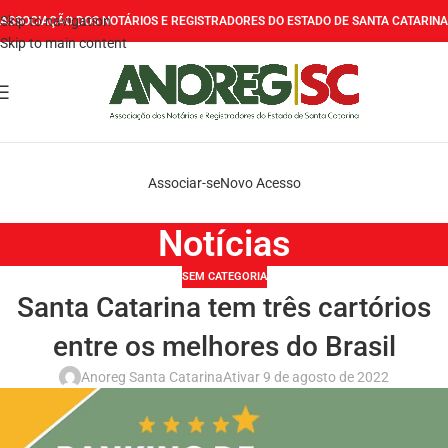
Skip to navigation
ASSOCIAÇÃO DOS NOTÁRIOS E REGISTRADORES DO ESTADO DE SANTA CATARINA
Skip to main content
Associar-se
Novo Acesso
Notícias
SEM CATEGORIA
Santa Catarina tem três cartórios
entre os melhores do Brasil
Anoreg Santa Catarina
Ativar 9 de agosto de 2022