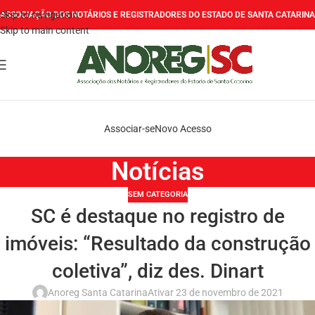
Skip to navigation
ASSOCIAÇÃO DOS NOTÁRIOS E REGISTRADORES DO ESTADO DE SANTA CATARINA
Skip to main content
Associar-se
Novo Acesso
Notícias
SEM CATEGORIA
SC é destaque no registro de
imóveis: “Resultado da construção
coletiva”, diz des. Dinart
Anoreg Santa Catarina
Ativar 23 de novembro de 2021