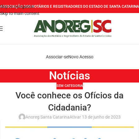
Skip to navigation
ASSOCIAÇÃO DOS NOTÁRIOS E REGISTRADORES DO ESTADO DE SANTA CATARINA
Skip to main content
Associar-se
Novo Acesso
Notícias
SEM CATEGORIA
Você conhece os Ofícios da
Cidadania?
Anoreg Santa Catarina
Ativar 13 de junho de 2023