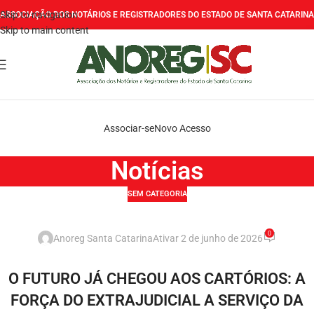
Skip to navigation
ASSOCIAÇÃO DOS NOTÁRIOS E REGISTRADORES DO ESTADO DE SANTA CATARINA
Skip to main content
Associar-se
Novo Acesso
Notícias
SEM CATEGORIA
0
Anoreg Santa Catarina
Ativar 2 de junho de 2026
O FUTURO JÁ CHEGOU AOS CARTÓRIOS: A
FORÇA DO EXTRAJUDICIAL A SERVIÇO DA