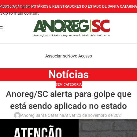
Skip to navigation
ASSOCIAÇÃO DOS NOTÁRIOS E REGISTRADORES DO ESTADO DE SANTA CATARINA
Skip to main content
Associar-se
Novo Acesso
Notícias
SEM CATEGORIA
Anoreg/SC alerta para golpe que
está sendo aplicado no estado
Anoreg Santa Catarina
Ativar 23 de novembro de 2021