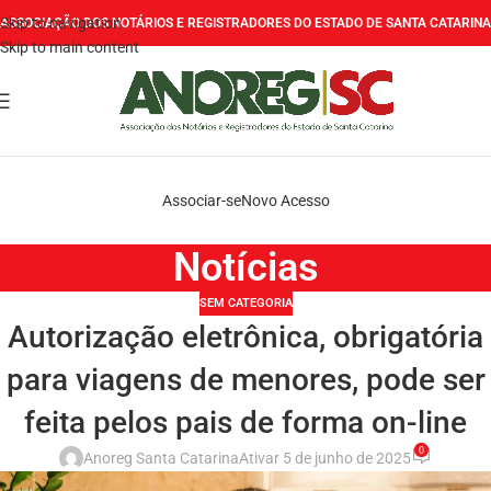
Skip to navigation
ASSOCIAÇÃO DOS NOTÁRIOS E REGISTRADORES DO ESTADO DE SANTA CATARINA
Skip to main content
Associar-se
Novo Acesso
Notícias
SEM CATEGORIA
Autorização eletrônica, obrigatória
para viagens de menores, pode ser
feita pelos pais de forma on-line
0
Anoreg Santa Catarina
Ativar 5 de junho de 2025