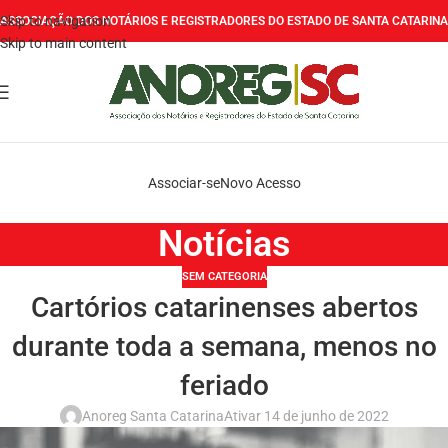
Skip to navigation
ASSOCIAÇÃO DOS NOTÁRIOS E REGISTRADORES DO ESTADO DE SANTA CATARINA
Skip to main content
Associar-se
Novo Acesso
Notícias
SEM CATEGORIA
Cartórios catarinenses abertos
durante toda a semana, menos no
feriado
Anoreg Santa Catarina
Ativar 14 de junho de 2022