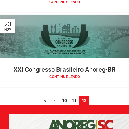
CONTINUE LENDO
23
NOV
XXI Congresso Brasileiro Anoreg-BR
CONTINUE LENDO
«
‹
10
11
12