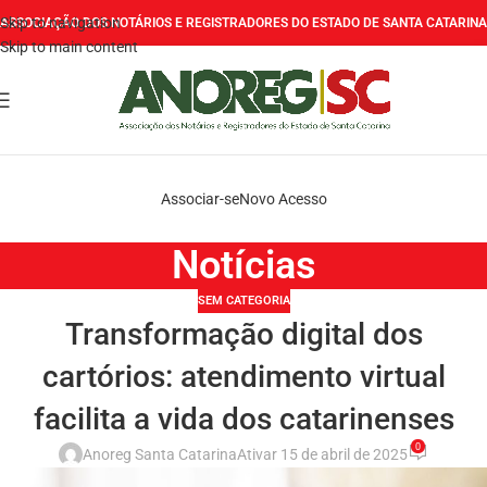
Skip to navigation
ASSOCIAÇÃO DOS NOTÁRIOS E REGISTRADORES DO ESTADO DE SANTA CATARINA
Skip to main content
Associar-se
Novo Acesso
Notícias
SEM CATEGORIA
Transformação digital dos
cartórios: atendimento virtual
facilita a vida dos catarinenses
0
Anoreg Santa Catarina
Ativar 15 de abril de 2025