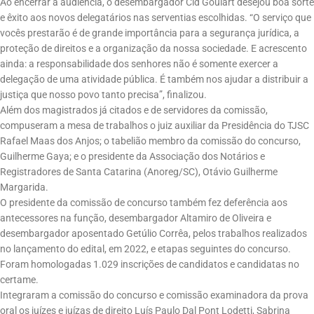
Ao encerrar a audiência, o desembargador Cid Goulart desejou boa sorte
e êxito aos novos delegatários nas serventias escolhidas. “O serviço que
vocês prestarão é de grande importância para a segurança jurídica, a
proteção de direitos e a organização da nossa sociedade. E acrescento
ainda: a responsabilidade dos senhores não é somente exercer a
delegação de uma atividade pública. É também nos ajudar a distribuir a
justiça que nosso povo tanto precisa”, finalizou.
Além dos magistrados já citados e de servidores da comissão,
compuseram a mesa de trabalhos o juiz auxiliar da Presidência do TJSC
Rafael Maas dos Anjos; o tabelião membro da comissão do concurso,
Guilherme Gaya; e o presidente da Associação dos Notários e
Registradores de Santa Catarina (Anoreg/SC), Otávio Guilherme
Margarida.
O presidente da comissão de concurso também fez deferência aos
antecessores na função, desembargador Altamiro de Oliveira e
desembargador aposentado Getúlio Corrêa, pelos trabalhos realizados
no lançamento do edital, em 2022, e etapas seguintes do concurso.
Foram homologadas 1.029 inscrições de candidatos e candidatas no
certame.
Integraram a comissão do concurso e comissão examinadora da prova
oral os juízes e juízas de direito Luís Paulo Dal Pont Lodetti, Sabrina