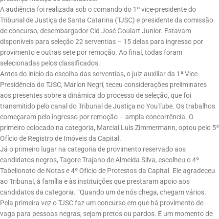
A audiência foi realizada sob o comando do 1º vice-presidente do
Tribunal de Justiça de Santa Catarina (TJSC) e presidente da comissão
de concurso, desembargador Cid José Goulart Junior. Estavam
disponíveis para seleção 22 serventias – 15 delas para ingresso por
provimento e outras sete por remoção. Ao final, todas foram
selecionadas pelos classificados.
Antes do início da escolha das serventias, o juiz auxiliar da 1ª Vice-
Presidência do TJSC, Marlon Negri, teceu considerações preliminares
aos presentes sobre a dinâmica do processo de seleção, que foi
transmitido pelo canal do Tribunal de Justiça no YouTube. Os trabalhos
começaram pelo ingresso por remoção – ampla concorrência. O
primeiro colocado na categoria, Marcial Luis Zimmermann, optou pelo 5º
Ofício de Registro de Imóveis da Capital.
Já o primeiro lugar na categoria de provimento reservado aos
candidatos negros, Tagore Trajano de Almeida Silva, escolheu o 4º
Tabelionato de Notas e 4º Ofício de Protestos da Capital. Ele agradeceu
ao Tribunal, à família e às instituições que prestaram apoio aos
candidatos da categoria. “Quando um de nós chega, chegam vários.
Pela primeira vez o TJSC faz um concurso em que há provimento de
vaga para pessoas negras, sejam pretos ou pardos. É um momento de