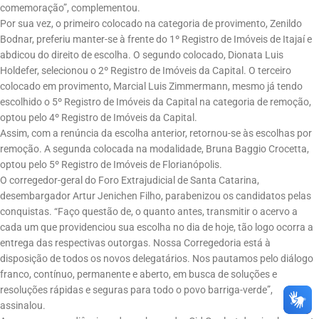
comemoração”, complementou.
Por sua vez, o primeiro colocado na categoria de provimento, Zenildo
Bodnar, preferiu manter-se à frente do 1º Registro de Imóveis de Itajaí e
abdicou do direito de escolha. O segundo colocado, Dionata Luis
Holdefer, selecionou o 2º Registro de Imóveis da Capital. O terceiro
colocado em provimento, Marcial Luis Zimmermann, mesmo já tendo
escolhido o 5º Registro de Imóveis da Capital na categoria de remoção,
optou pelo 4º Registro de Imóveis da Capital.
Assim, com a renúncia da escolha anterior, retornou-se às escolhas por
remoção. A segunda colocada na modalidade, Bruna Baggio Crocetta,
optou pelo 5º Registro de Imóveis de Florianópolis.
O corregedor-geral do Foro Extrajudicial de Santa Catarina,
desembargador Artur Jenichen Filho, parabenizou os candidatos pelas
conquistas. “Faço questão de, o quanto antes, transmitir o acervo a
cada um que providenciou sua escolha no dia de hoje, tão logo ocorra a
entrega das respectivas outorgas. Nossa Corregedoria está à
disposição de todos os novos delegatários. Nos pautamos pelo diálogo
franco, contínuo, permanente e aberto, em busca de soluções e
resoluções rápidas e seguras para todo o povo barriga-verde”,
assinalou.