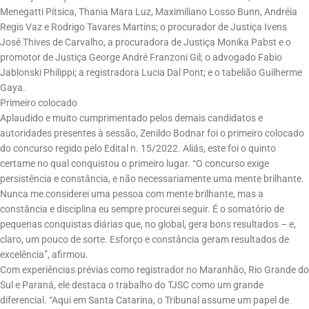
Menegatti Pítsica, Thania Mara Luz, Maximiliano Losso Bunn, Andréia
Regis Vaz e Rodrigo Tavares Martins; o procurador de Justiça Ivens
José Thives de Carvalho, a procuradora de Justiça Monika Pabst e o
promotor de Justiça George André Franzoni Gil; o advogado Fabio
Jablonski Philippi; a registradora Lucia Dal Pont; e o tabelião Guilherme
Gaya.
Primeiro colocado
Aplaudido e muito cumprimentado pelos demais candidatos e
autoridades presentes à sessão, Zenildo Bodnar foi o primeiro colocado
do concurso regido pelo Edital n. 15/2022. Aliás, este foi o quinto
certame no qual conquistou o primeiro lugar. “O concurso exige
persistência e constância, e não necessariamente uma mente brilhante.
Nunca me considerei uma pessoa com mente brilhante, mas a
constância e disciplina eu sempre procurei seguir. É o somatório de
pequenas conquistas diárias que, no global, gera bons resultados – e,
claro, um pouco de sorte. Esforço e constância geram resultados de
excelência”, afirmou.
Com experiências prévias como registrador no Maranhão, Rio Grande do
Sul e Paraná, ele destaca o trabalho do TJSC como um grande
diferencial. “Aqui em Santa Catarina, o Tribunal assume um papel de