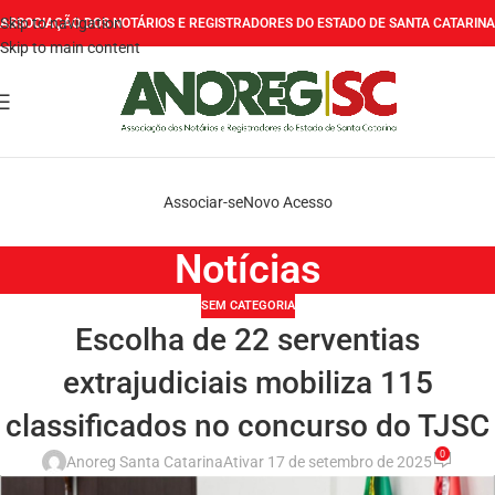
Skip to navigation
ASSOCIAÇÃO DOS NOTÁRIOS E REGISTRADORES DO ESTADO DE SANTA CATARINA
Skip to main content
Associar-se
Novo Acesso
Notícias
SEM CATEGORIA
Escolha de 22 serventias
extrajudiciais mobiliza 115
classificados no concurso do TJSC
0
Anoreg Santa Catarina
Ativar 17 de setembro de 2025