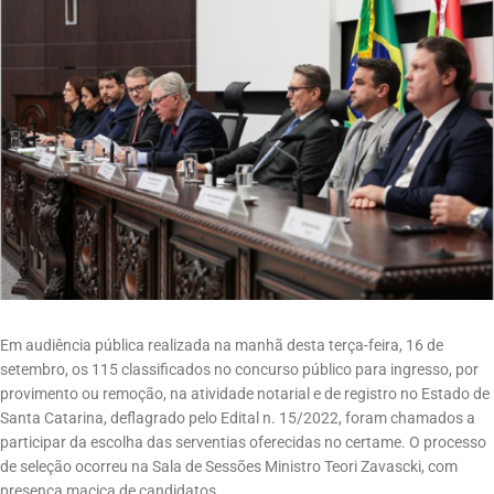
Em audiência pública realizada na manhã desta terça-feira, 16 de
setembro, os 115 classificados no concurso público para ingresso, por
provimento ou remoção, na atividade notarial e de registro no Estado de
Santa Catarina, deflagrado pelo Edital n. 15/2022, foram chamados a
participar da escolha das serventias oferecidas no certame. O processo
de seleção ocorreu na Sala de Sessões Ministro Teori Zavascki, com
presença maciça de candidatos.