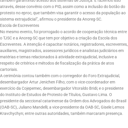
também garantindo acesso aos sistemas de Justiça. E fazemos isso
através, desse convênio com o PID, assim como a inclusão do botão do
protesto no eproc, que também visa garantir o acesso da população ao
sistema extrajudicial”, afirmou o presidente da Anoreg-SC.
Escola de Escreventes
No mesmo evento, foi prorrogado o acordo de cooperação técnica entre
o TJSC e a Anoreg-SC que tem por objetivo a criação da Escola dos
Escreventes. A intenção é capacitar notários, registradores, escreventes,
auxiliares, magistrados, assessores jurídicos e analistas judiciários em
matérias e temas relacionados à atividade extrajudicial, inclusive a
respeito de critérios e métodos de fiscalização da prática de atos
cartoriais.
A cerimônia contou também com o corregedor do Foro Extrajudicial,
desembargador Artur Jenichen Filho; com o vice-coordenador em
exercício da Cojepemec, desembargador Vitoraldo Bridi; e o presidente
do Instituto de Estudos de Protesto de Títulos, Gustavo Lima. O
presidente da seccional catarinense da Ordem dos Advogados do Brasil
(OAB-SC), Juliano Mandelli; a vice-presidente da OAB-SC, Gisele Lemos
Kravchychyn; entre outras autoridades, também marcaram presença.