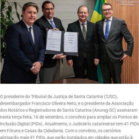
O presidente do Tribunal de Justiça de Santa Catarina (TJSC),
desembargador Francisco Oliveira Neto, e o presidente da Associação
dos Notários e Registradores de Santa Catarina (Anoreg-SC) assinaram
nesta terça-feira, 16 de setembro, o convênio para ampliar os Pontos de
Inclusão Digital (PIDs). Atualmente, o Judiciário catarinense tem 41 PIDs
em Fóruns e Casas da Cidadania. Com o convênio, os cartórios
abrigarão mais 91 PIDs, que serão instalados em cidades que estão à