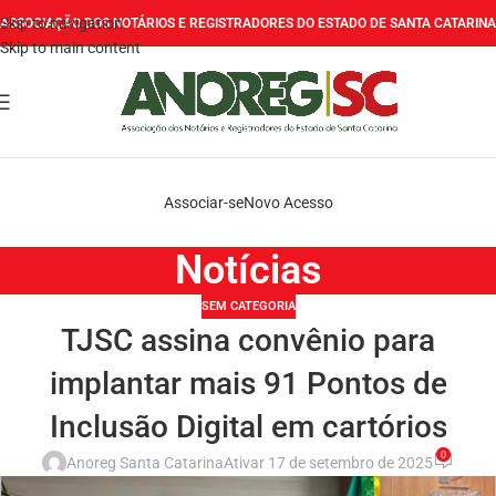
Skip to navigation
ASSOCIAÇÃO DOS NOTÁRIOS E REGISTRADORES DO ESTADO DE SANTA CATARINA
Skip to main content
Associar-se
Novo Acesso
Notícias
SEM CATEGORIA
TJSC assina convênio para
implantar mais 91 Pontos de
Inclusão Digital em cartórios
0
Anoreg Santa Catarina
Ativar 17 de setembro de 2025