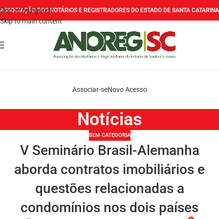
Skip to navigation
ASSOCIAÇÃO DOS NOTÁRIOS E REGISTRADORES DO ESTADO DE SANTA CATARINA
Skip to main content
Associar-se
Novo Acesso
Notícias
SEM CATEGORIA
V Seminário Brasil-Alemanha
aborda contratos imobiliários e
questões relacionadas a
condomínios nos dois países