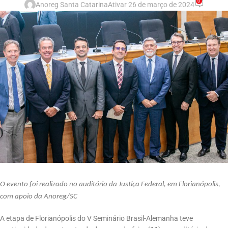
0
Anoreg Santa Catarina
Ativar 26 de março de 2024
O evento foi realizado no auditório da Justiça Federal, em Florianópolis,
com apoio da Anoreg/SC
A etapa de Florianópolis do V Seminário Brasil-Alemanha teve