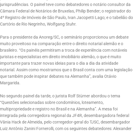
jurisprudências. O painel teve como debatedores o notário consultor da
Câmara Federal de Notários de Bruxelas, Philip Bender; o registrador do
4º Registro de Imóveis de São Paulo, Ivan Jacopetti Lago; e o tabelião do
Cartório de Rio Negrinho, Wolfgang Stuhr.
Para o presidente da Anoreg/SC, o seminário proporcionou um debate
muito proveitoso na comparação entre o direito notarial alemão e o
brasileiro. “Os painéis permitiram a troca de experiência com notáveis
juristas e especialistas em direito imobiliário alemão, o que é muito
importante para trazer novas ideias para o dia a dia da atividade
notarial. Assim como mostramos que o Brasil conta com uma legislação
que também pode inspirar debates na Alemanha”, avalia Otávio
Margarida.
No segundo painel da tarde, o jurista Rolf Stürner abordou o tema
“Questões selecionadas sobre condomínios, loteamento,
multipropriedade e registro no Brasil e na Alemanha”. A mesa foi
integrada pela corregedora regional da JF4R, desembargadora federal
Vânia Hack de Almeida, pelo corregedor-geral do TJSC, desembargador
Luiz Antônio Zanini Fornerolli, com os seguintes debatedores: Alexander