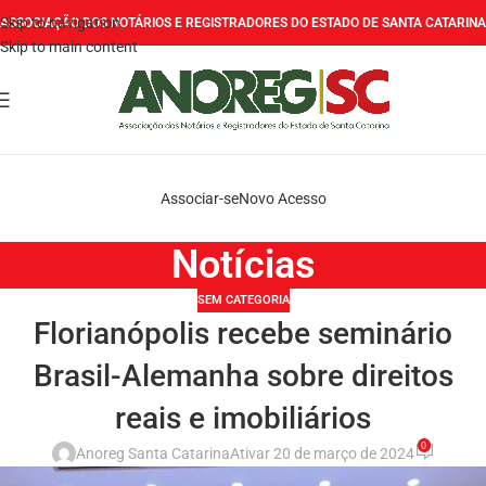
Skip to navigation
ASSOCIAÇÃO DOS NOTÁRIOS E REGISTRADORES DO ESTADO DE SANTA CATARINA
Skip to main content
Associar-se
Novo Acesso
Notícias
SEM CATEGORIA
Florianópolis recebe seminário
Brasil-Alemanha sobre direitos
reais e imobiliários
0
Anoreg Santa Catarina
Ativar 20 de março de 2024