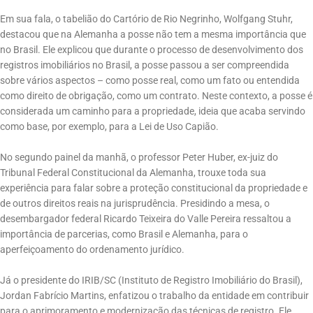
Em sua fala, o tabelião do Cartório de Rio Negrinho, Wolfgang Stuhr,
destacou que na Alemanha a posse não tem a mesma importância que
no Brasil. Ele explicou que durante o processo de desenvolvimento dos
registros imobiliários no Brasil, a posse passou a ser compreendida
sobre vários aspectos – como posse real, como um fato ou entendida
como direito de obrigação, como um contrato. Neste contexto, a posse é
considerada um caminho para a propriedade, ideia que acaba servindo
como base, por exemplo, para a Lei de Uso Capião.
No segundo painel da manhã, o professor Peter Huber, ex-juiz do
Tribunal Federal Constitucional da Alemanha, trouxe toda sua
experiência para falar sobre a proteção constitucional da propriedade e
de outros direitos reais na jurisprudência. Presidindo a mesa, o
desembargador federal Ricardo Teixeira do Valle Pereira ressaltou a
importância de parcerias, como Brasil e Alemanha, para o
aperfeiçoamento do ordenamento jurídico.
Já o presidente do IRIB/SC (Instituto de Registro Imobiliário do Brasil),
Jordan Fabrício Martins, enfatizou o trabalho da entidade em contribuir
para o aprimoramento e modernização das técnicas de registro. Ele